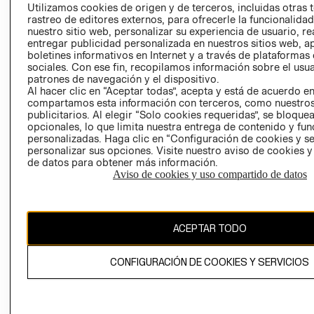
PRENSA
Utilizamos cookies de origen y de terceros, incluidas otras 
CLICK&COLL
rastreo de editores externos, para ofrecerle la funcionalid
RELACIÓN CON
- RETIRO EN
nuestro sitio web, personalizar su experiencia de usuario, rea
INVERSIONISTAS
TIENDA
entregar publicidad personalizada en nuestros sitios web, a
boletines informativos en Internet y a través de plataformas
POLÍTICA
TÉRMINOS Y
sociales. Con ese fin, recopilamos información sobre el usua
EMPRESARIAL
CONDICIONE
patrones de navegación y el dispositivo.
AVISO DE
Al hacer clic en “Aceptar todas”, acepta y está de acuerdo e
compartamos esta información con terceros, como nuestros
PRIVACIDAD
publicitarios. Al elegir “Solo cookies requeridas”, se bloque
GIFT CARD
opcionales, lo que limita nuestra entrega de contenido y fu
personalizadas. Haga clic en “Configuración de cookies y se
AVISO DE
personalizar sus opciones. Visite nuestro aviso de cookies 
COOKIES
de datos para obtener más información.
Aviso de cookies y uso compartido de datos
ACEPTAR TODO
Uruguay ($U)
CONFIGURACIÓN DE COOKIES Y SERVICIOS
CAMBIAR REGIÓN