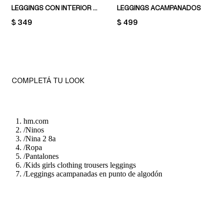
LEGGINGS CON INTERIOR CEPILLADO
LEGGINGS ACAMPANADOS
PRICE:
$ 349
PRICE:
$ 499
COMPLETÁ TU LOOK
hm.com
/
Ninos
/
Nina 2 8a
/
Ropa
/
Pantalones
/
Kids girls clothing trousers leggings
/
Leggings acampanadas en punto de algodón