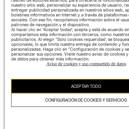
rastreo de editores externos, para ofrecerle la funcionalid
INVERSIONISTAS
TIENDA
nuestro sitio web, personalizar su experiencia de usuario, rea
entregar publicidad personalizada en nuestros sitios web, a
POLÍTICA
TÉRMINOS Y
boletines informativos en Internet y a través de plataformas
EMPRESARIAL
CONDICIONE
sociales. Con ese fin, recopilamos información sobre el usua
patrones de navegación y el dispositivo.
AVISO DE
Al hacer clic en “Aceptar todas”, acepta y está de acuerdo e
PRIVACIDAD
compartamos esta información con terceros, como nuestros
publicitarios. Al elegir “Solo cookies requeridas”, se bloque
GIFT CARD
opcionales, lo que limita nuestra entrega de contenido y fu
AVISO DE
personalizadas. Haga clic en “Configuración de cookies y se
COOKIES
personalizar sus opciones. Visite nuestro aviso de cookies 
de datos para obtener más información.
Aviso de cookies y uso compartido de datos
ACEPTAR TODO
Uruguay ($U)
CONFIGURACIÓN DE COOKIES Y SERVICIOS
CAMBIAR REGIÓN