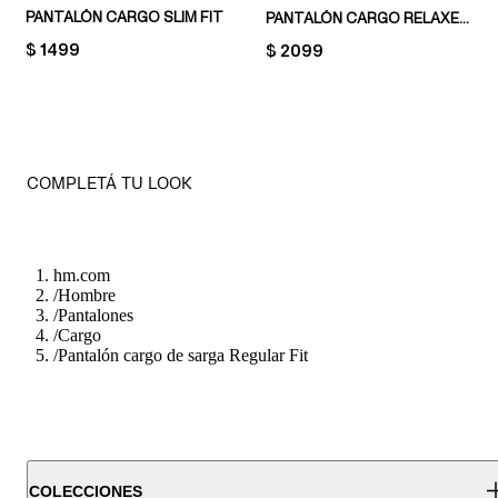
PANTALÓN CARGO SLIM FIT
PANTALÓN CARGO RELAXED FIT
PRICE:
$ 1499
PRICE:
$ 2099
COMPLETÁ TU LOOK
hm.com
/
Hombre
/
Pantalones
/
Cargo
/
Pantalón cargo de sarga Regular Fit
COLECCIONES