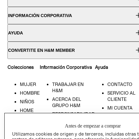
INFORMACIÓN CORPORATIVA
AYUDA
CONVERTITE EN H&M MEMBER
Colecciones
Información Corporativa
Ayuda
MUJER
TRABAJAR EN
CONTACTO
H&M
HOMBRE
SERVICIO AL
ACERCA DEL
CLIENTE
NIÑOS
GRUPO H&M
MI CUENTA
HOME
RESPONSABILIDAD
NUESTRAS
SOCIAL
TIENDAS
Antes de empezar a comprar
PRENSA
CLICK&COLL
Utilizamos cookies de origen y de terceros, incluidas otras 
RELACIÓN CON
- RETIRO EN