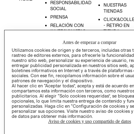
RESPONSABILIDAD
NUESTRAS
SOCIAL
TIENDAS
PRENSA
CLICK&COLL
RELACIÓN CON
- RETIRO EN
INVERSIONISTAS
TIENDA
POLÍTICA
TÉRMINOS Y
Antes de empezar a comprar
EMPRESARIAL
CONDICIONE
Utilizamos cookies de origen y de terceros, incluidas otras 
AVISO DE
rastreo de editores externos, para ofrecerle la funcionalid
PRIVACIDAD
nuestro sitio web, personalizar su experiencia de usuario, rea
entregar publicidad personalizada en nuestros sitios web, a
GIFT CARD
boletines informativos en Internet y a través de plataformas
sociales. Con ese fin, recopilamos información sobre el usua
AVISO DE
patrones de navegación y el dispositivo.
COOKIES
Al hacer clic en “Aceptar todas”, acepta y está de acuerdo e
compartamos esta información con terceros, como nuestros
publicitarios. Al elegir “Solo cookies requeridas”, se bloque
opcionales, lo que limita nuestra entrega de contenido y fu
personalizadas. Haga clic en “Configuración de cookies y se
personalizar sus opciones. Visite nuestro aviso de cookies 
de datos para obtener más información.
Aviso de cookies y uso compartido de datos
Uruguay ($U)