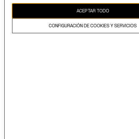
CAMBIAR REGIÓN
ACEPTAR TODO
CONFIGURACIÓN DE COOKIES Y SERVICIOS
El contenido de esta página web está protegido por copyright y es
propiedad de H&M Hennes & Mauritz AB.