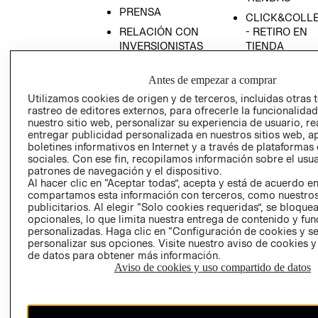
PRENSA
CLICK&COLL
RELACIÓN CON
- RETIRO EN
INVERSIONISTAS
TIENDA
POLÍTICA
TÉRMINOS Y
Antes de empezar a comprar
EMPRESARIAL
CONDICIONE
Utilizamos cookies de origen y de terceros, incluidas otras 
AVISO DE
rastreo de editores externos, para ofrecerle la funcionalid
PRIVACIDAD
nuestro sitio web, personalizar su experiencia de usuario, rea
GIFT CARD
entregar publicidad personalizada en nuestros sitios web, a
boletines informativos en Internet y a través de plataformas
AVISO DE
sociales. Con ese fin, recopilamos información sobre el usua
COOKIES
patrones de navegación y el dispositivo.
Al hacer clic en “Aceptar todas”, acepta y está de acuerdo e
compartamos esta información con terceros, como nuestros
publicitarios. Al elegir “Solo cookies requeridas”, se bloque
opcionales, lo que limita nuestra entrega de contenido y fu
personalizadas. Haga clic en “Configuración de cookies y se
personalizar sus opciones. Visite nuestro aviso de cookies 
de datos para obtener más información.
Uruguay ($U)
Aviso de cookies y uso compartido de datos
CAMBIAR REGIÓN