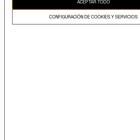
ACEPTAR TODO
CONFIGURACIÓN DE COOKIES Y SERVICIOS
El contenido de esta página web está protegido por copyright y es
propiedad de H&M Hennes & Mauritz AB.