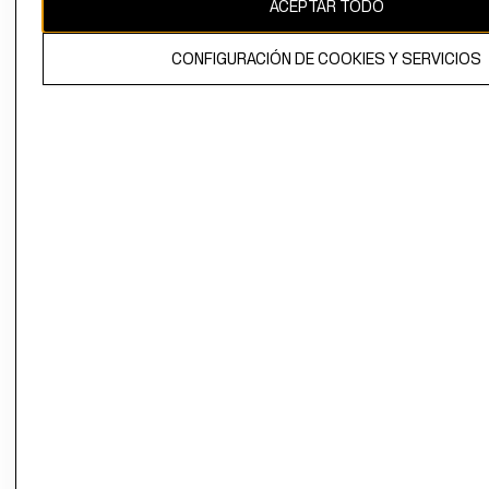
ACEPTAR TODO
CONFIGURACIÓN DE COOKIES Y SERVICIOS
El contenido de esta página web está protegido por copyright y es
propiedad de H&M Hennes & Mauritz AB.