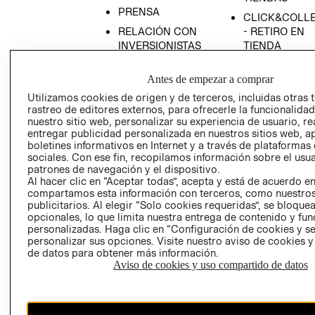
PRENSA
CLICK&COLL
RELACIÓN CON
- RETIRO EN
INVERSIONISTAS
TIENDA
POLÍTICA
TÉRMINOS Y
Antes de empezar a comprar
EMPRESARIAL
CONDICIONE
Utilizamos cookies de origen y de terceros, incluidas otras 
AVISO DE
rastreo de editores externos, para ofrecerle la funcionalid
PRIVACIDAD
nuestro sitio web, personalizar su experiencia de usuario, rea
GIFT CARD
entregar publicidad personalizada en nuestros sitios web, a
boletines informativos en Internet y a través de plataformas
AVISO DE
sociales. Con ese fin, recopilamos información sobre el usua
COOKIES
patrones de navegación y el dispositivo.
Al hacer clic en “Aceptar todas”, acepta y está de acuerdo e
compartamos esta información con terceros, como nuestros
publicitarios. Al elegir “Solo cookies requeridas”, se bloque
opcionales, lo que limita nuestra entrega de contenido y fu
personalizadas. Haga clic en “Configuración de cookies y se
personalizar sus opciones. Visite nuestro aviso de cookies 
de datos para obtener más información.
Uruguay ($U)
Aviso de cookies y uso compartido de datos
CAMBIAR REGIÓN