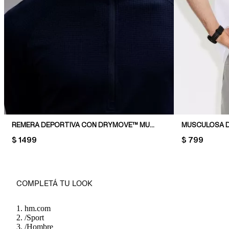
REMERA DEPORTIVA CON DRYMOVE™ MUSCLE FIT
PRICE:
$ 1499
PRICE:
$ 799
COMPLETÁ TU LOOK
hm.com
/
Sport
/
Hombre