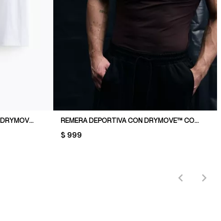
REMERA DEPORTIVA BOXY CON DRYMOVE™
REMERA DEPORTIVA CON DRYMOVE™ COMPRESSION FIT
PRICE:
$ 999