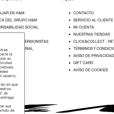
AJAR EN H&M
CONTACTO
CA DEL GRUPO H&M
SERVICIO AL CLIENTE
ONSABILIDAD SOCIAL
MI CUENTA
SA
NUESTRAS TIENDAS
IÓN CON INVERSIONISTAS
CLICK&COLLECT - RE
ICA EMPRESARIAL
TÉRMINOS Y CONDICI
otras
cerle la
AVISO DE PRIVACIDA
izar su
GIFT CARD
blicidad
oletines
AVISO DE COOKIES
redes
l usuario,
erdo en que
estros
”, se
 entrega
zar sus
artido de