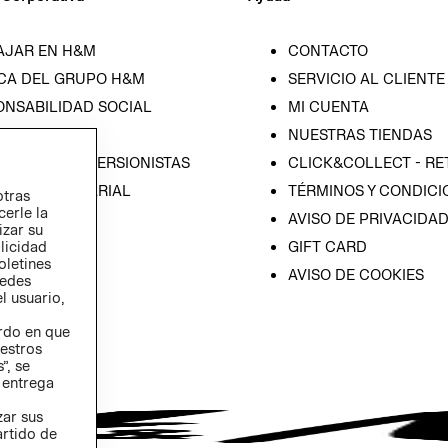
AJAR EN H&M
CONTACTO
CA DEL GRUPO H&M
SERVICIO AL CLIENTE
ONSABILIDAD SOCIAL
MI CUENTA
SA
NUESTRAS TIENDAS
IÓN CON INVERSIONISTAS
CLICK&COLLECT - RE
ICA EMPRESARIAL
TÉRMINOS Y CONDICI
otras
cerle la
AVISO DE PRIVACIDA
izar su
GIFT CARD
blicidad
oletines
AVISO DE COOKIES
redes
l usuario,
erdo en que
estros
”, se
 entrega
zar sus
artido de