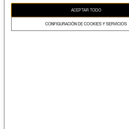
CAMBIAR REGIÓN
ACEPTAR TODO
CONFIGURACIÓN DE COOKIES Y SERVICIOS
El contenido de esta página web está protegido por copyright y es
propiedad de H&M Hennes & Mauritz AB.