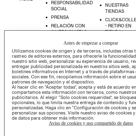
RESPONSABILIDAD
NUESTRAS
SOCIAL
TIENDAS
PRENSA
CLICK&COLL
RELACIÓN CON
- RETIRO EN
INVERSIONISTAS
TIENDA
POLÍTICA
TÉRMINOS Y
Antes de empezar a comprar
EMPRESARIAL
CONDICIONE
Utilizamos cookies de origen y de terceros, incluidas otras 
AVISO DE
rastreo de editores externos, para ofrecerle la funcionalid
PRIVACIDAD
nuestro sitio web, personalizar su experiencia de usuario, rea
entregar publicidad personalizada en nuestros sitios web, a
GIFT CARD
boletines informativos en Internet y a través de plataformas
sociales. Con ese fin, recopilamos información sobre el usua
AVISO DE
patrones de navegación y el dispositivo.
COOKIES
Al hacer clic en “Aceptar todas”, acepta y está de acuerdo e
compartamos esta información con terceros, como nuestros
publicitarios. Al elegir “Solo cookies requeridas”, se bloque
opcionales, lo que limita nuestra entrega de contenido y fu
personalizadas. Haga clic en “Configuración de cookies y se
personalizar sus opciones. Visite nuestro aviso de cookies 
de datos para obtener más información.
Aviso de cookies y uso compartido de datos
Uruguay ($U)