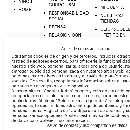
NIÑOS
GRUPO H&M
MI CUENTA
HOME
RESPONSABILIDAD
NUESTRAS
SOCIAL
TIENDAS
PRENSA
CLICK&COLL
RELACIÓN CON
- RETIRO EN
INVERSIONISTAS
TIENDA
Antes de empezar a comprar
POLÍTICA
TÉRMINOS Y
EMPRESARIAL
CONDICIONE
Utilizamos cookies de origen y de terceros, incluidas otras 
rastreo de editores externos, para ofrecerle la funcionalid
AVISO DE
nuestro sitio web, personalizar su experiencia de usuario, rea
PRIVACIDAD
entregar publicidad personalizada en nuestros sitios web, a
boletines informativos en Internet y a través de plataformas
GIFT CARD
sociales. Con ese fin, recopilamos información sobre el usua
AVISO DE
patrones de navegación y el dispositivo.
Al hacer clic en “Aceptar todas”, acepta y está de acuerdo e
COOKIES
compartamos esta información con terceros, como nuestros
publicitarios. Al elegir “Solo cookies requeridas”, se bloque
opcionales, lo que limita nuestra entrega de contenido y fu
personalizadas. Haga clic en “Configuración de cookies y se
personalizar sus opciones. Visite nuestro aviso de cookies 
de datos para obtener más información.
Aviso de cookies y uso compartido de datos