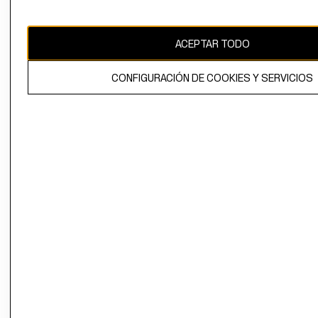
Uruguay ($U)
CAMBIAR REGIÓN
ACEPTAR TODO
CONFIGURACIÓN DE COOKIES Y SERVICIOS
El contenido de esta página web está protegido por copyright y es
propiedad de H&M Hennes & Mauritz AB.