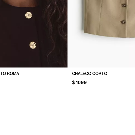
NTO ROMA
CHALECO CORTO
PRICE:
$ 1099