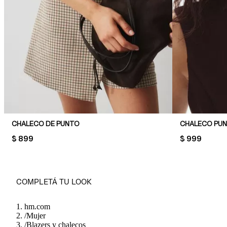
CHALECO DE PUNTO
CHALECO PU
PRICE:
$ 899
PRICE:
$ 999
COMPLETÁ TU LOOK
hm.com
/
Mujer
/
Blazers y chalecos