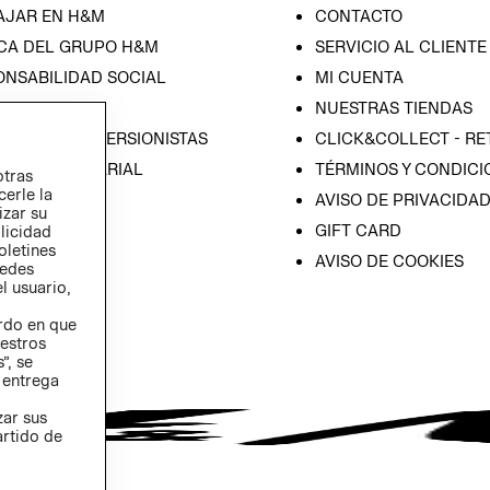
AJAR EN H&M
CONTACTO
CA DEL GRUPO H&M
SERVICIO AL CLIENTE
ONSABILIDAD SOCIAL
MI CUENTA
SA
NUESTRAS TIENDAS
IÓN CON INVERSIONISTAS
CLICK&COLLECT - RE
ICA EMPRESARIAL
TÉRMINOS Y CONDICI
otras
cerle la
AVISO DE PRIVACIDA
izar su
GIFT CARD
blicidad
oletines
AVISO DE COOKIES
redes
l usuario,
erdo en que
estros
”, se
 entrega
zar sus
artido de