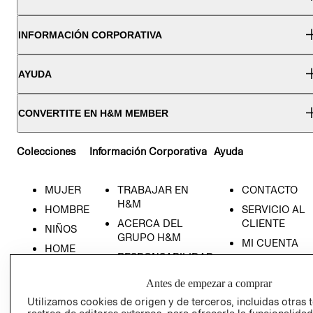
INFORMACIÓN CORPORATIVA
AYUDA
CONVERTITE EN H&M MEMBER
Colecciones
Información Corporativa
Ayuda
MUJER
TRABAJAR EN
CONTACTO
H&M
HOMBRE
SERVICIO AL
ACERCA DEL
CLIENTE
NIÑOS
GRUPO H&M
MI CUENTA
HOME
RESPONSABILIDAD
NUESTRAS
SOCIAL
TIENDAS
Antes de empezar a comprar
PRENSA
CLICK&COLL
Utilizamos cookies de origen y de terceros, incluidas otras 
RELACIÓN CON
- RETIRO EN