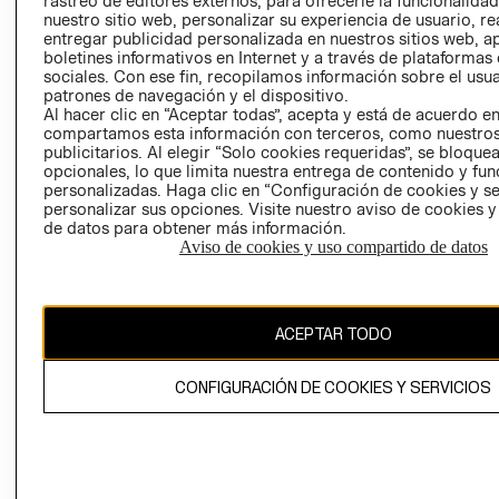
rastreo de editores externos, para ofrecerle la funcionalid
INVERSIONISTAS
TIENDA
nuestro sitio web, personalizar su experiencia de usuario, rea
entregar publicidad personalizada en nuestros sitios web, a
POLÍTICA
TÉRMINOS Y
boletines informativos en Internet y a través de plataformas
EMPRESARIAL
CONDICIONE
sociales. Con ese fin, recopilamos información sobre el usua
patrones de navegación y el dispositivo.
AVISO DE
Al hacer clic en “Aceptar todas”, acepta y está de acuerdo e
PRIVACIDAD
compartamos esta información con terceros, como nuestros
publicitarios. Al elegir “Solo cookies requeridas”, se bloque
GIFT CARD
opcionales, lo que limita nuestra entrega de contenido y fu
AVISO DE
personalizadas. Haga clic en “Configuración de cookies y se
COOKIES
personalizar sus opciones. Visite nuestro aviso de cookies 
de datos para obtener más información.
Aviso de cookies y uso compartido de datos
ACEPTAR TODO
Uruguay ($U)
CONFIGURACIÓN DE COOKIES Y SERVICIOS
CAMBIAR REGIÓN