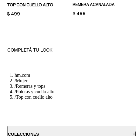
REMERA ACANALADA
TOP CON CUELLO ALTO
PRICE:
$ 499
PRICE:
$ 499
COMPLETÁ TU LOOK
hm.com
/
Mujer
/
Remeras y tops
/
Poleras y cuello alto
/
Top con cuello alto
COLECCIONES