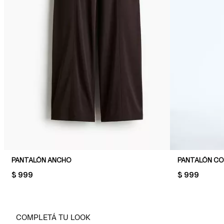
PANTALÓN ANCHO
PANTALÓN C
PRICE:
$ 999
PRICE:
$ 999
COMPLETÁ TU LOOK