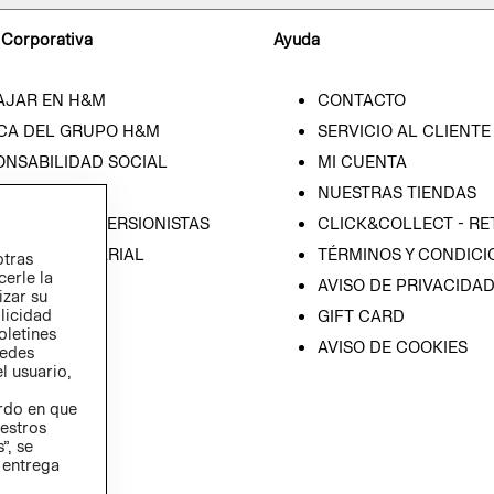
 Corporativa
Ayuda
AJAR EN H&M
CONTACTO
CA DEL GRUPO H&M
SERVICIO AL CLIENTE
ONSABILIDAD SOCIAL
MI CUENTA
SA
NUESTRAS TIENDAS
IÓN CON INVERSIONISTAS
CLICK&COLLECT - RE
ICA EMPRESARIAL
TÉRMINOS Y CONDICI
otras
cerle la
AVISO DE PRIVACIDA
izar su
blicidad
GIFT CARD
oletines
AVISO DE COOKIES
redes
l usuario,
erdo en que
estros
”, se
 entrega