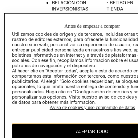
RELACIÓN CON
- RETIRO EN
INVERSIONISTAS
TIENDA
POLÍTICA
TÉRMINOS Y
EMPRESARIAL
CONDICIONE
Antes de empezar a comprar
AVISO DE
Utilizamos cookies de origen y de terceros, incluidas otras 
PRIVACIDAD
rastreo de editores externos, para ofrecerle la funcionalid
nuestro sitio web, personalizar su experiencia de usuario, rea
GIFT CARD
entregar publicidad personalizada en nuestros sitios web, a
boletines informativos en Internet y a través de plataformas
AVISO DE
sociales. Con ese fin, recopilamos información sobre el usua
COOKIES
patrones de navegación y el dispositivo.
Al hacer clic en “Aceptar todas”, acepta y está de acuerdo e
compartamos esta información con terceros, como nuestros
publicitarios. Al elegir “Solo cookies requeridas”, se bloque
opcionales, lo que limita nuestra entrega de contenido y fu
personalizadas. Haga clic en “Configuración de cookies y se
personalizar sus opciones. Visite nuestro aviso de cookies 
de datos para obtener más información.
Uruguay ($U)
Aviso de cookies y uso compartido de datos
CAMBIAR REGIÓN
ACEPTAR TODO