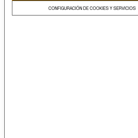
El contenido de esta página web está protegido por copyright y es
CONFIGURACIÓN DE COOKIES Y SERVICIOS
propiedad de H&M Hennes & Mauritz AB.