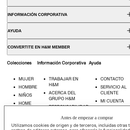
INFORMACIÓN CORPORATIVA
AYUDA
CONVERTITE EN H&M MEMBER
Colecciones
Información Corporativa
Ayuda
MUJER
TRABAJAR EN
CONTACTO
H&M
HOMBRE
SERVICIO AL
ACERCA DEL
CLIENTE
NIÑOS
GRUPO H&M
MI CUENTA
HOME
RESPONSABILIDAD
NUESTRAS
SOCIAL
TIENDAS
Antes de empezar a comprar
PRENSA
CLICK&COLL
Utilizamos cookies de origen y de terceros, incluidas otras 
RELACIÓN CON
- RETIRO EN