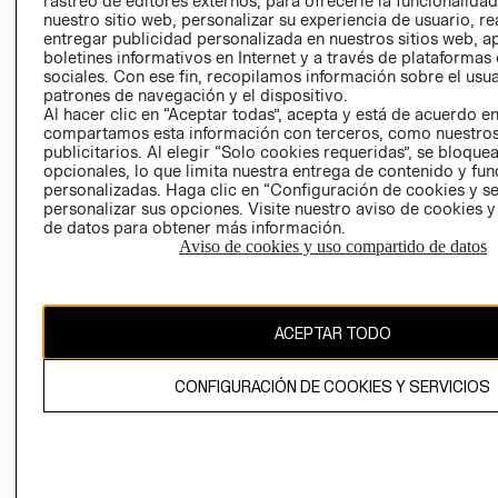
rastreo de editores externos, para ofrecerle la funcionalid
INVERSIONISTAS
TIENDA
nuestro sitio web, personalizar su experiencia de usuario, rea
entregar publicidad personalizada en nuestros sitios web, a
POLÍTICA
TÉRMINOS Y
boletines informativos en Internet y a través de plataformas
EMPRESARIAL
CONDICIONE
sociales. Con ese fin, recopilamos información sobre el usua
patrones de navegación y el dispositivo.
AVISO DE
Al hacer clic en “Aceptar todas”, acepta y está de acuerdo e
PRIVACIDAD
compartamos esta información con terceros, como nuestros
publicitarios. Al elegir “Solo cookies requeridas”, se bloque
GIFT CARD
opcionales, lo que limita nuestra entrega de contenido y fu
AVISO DE
personalizadas. Haga clic en “Configuración de cookies y se
COOKIES
personalizar sus opciones. Visite nuestro aviso de cookies 
de datos para obtener más información.
Aviso de cookies y uso compartido de datos
ACEPTAR TODO
Uruguay ($U)
CONFIGURACIÓN DE COOKIES Y SERVICIOS
CAMBIAR REGIÓN