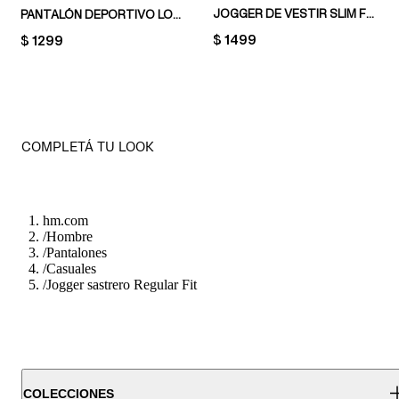
JOGGER DE VESTIR SLIM FIT
PANTALÓN DEPORTIVO LOOSE FIT
PRICE:
$ 1499
PRICE:
$ 1299
COMPLETÁ TU LOOK
hm.com
/
Hombre
/
Pantalones
/
Casuales
/
Jogger sastrero Regular Fit
COLECCIONES