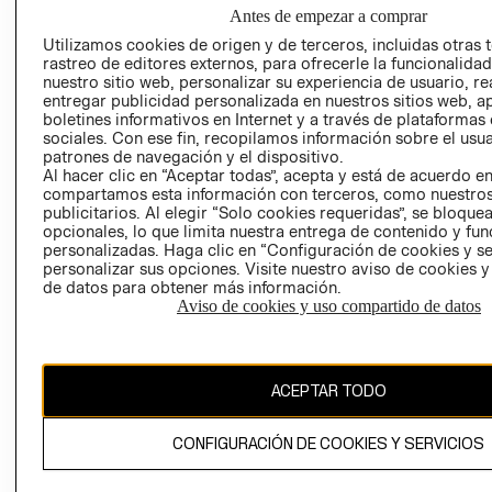
NUESTRAS
Antes de empezar a comprar
SOCIAL
TIENDAS
Utilizamos cookies de origen y de terceros, incluidas otras 
PRENSA
CLICK&COLL
rastreo de editores externos, para ofrecerle la funcionalid
RELACIÓN CON
- RETIRO EN
nuestro sitio web, personalizar su experiencia de usuario, rea
entregar publicidad personalizada en nuestros sitios web, a
INVERSIONISTAS
TIENDA
boletines informativos en Internet y a través de plataformas
POLÍTICA
TÉRMINOS Y
sociales. Con ese fin, recopilamos información sobre el usua
EMPRESARIAL
CONDICIONE
patrones de navegación y el dispositivo.
Al hacer clic en “Aceptar todas”, acepta y está de acuerdo e
AVISO DE
compartamos esta información con terceros, como nuestros
PRIVACIDAD
publicitarios. Al elegir “Solo cookies requeridas”, se bloque
opcionales, lo que limita nuestra entrega de contenido y fu
GIFT CARD
personalizadas. Haga clic en “Configuración de cookies y se
AVISO DE
personalizar sus opciones. Visite nuestro aviso de cookies 
de datos para obtener más información.
COOKIES
Aviso de cookies y uso compartido de datos
ACEPTAR TODO
Uruguay ($U)
CONFIGURACIÓN DE COOKIES Y SERVICIOS
CAMBIAR REGIÓN