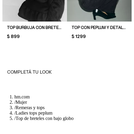
TOP BURBUJA CON BRETELES SPAGHETTI
TOP CON PEPLUM Y DETALLE DE MOÑA
PRICE:
$ 899
PRICE:
$ 1299
COMPLETÁ TU LOOK
hm.com
/
Mujer
/
Remeras y tops
/
Ladies tops peplum
/
Top de breteles con bajo globo