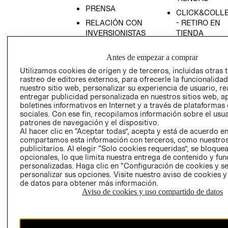
PRENSA
CLICK&COLL
RELACIÓN CON
- RETIRO EN
INVERSIONISTAS
TIENDA
POLÍTICA
TÉRMINOS Y
Antes de empezar a comprar
EMPRESARIAL
CONDICIONE
Utilizamos cookies de origen y de terceros, incluidas otras 
AVISO DE
rastreo de editores externos, para ofrecerle la funcionalid
PRIVACIDAD
nuestro sitio web, personalizar su experiencia de usuario, rea
GIFT CARD
entregar publicidad personalizada en nuestros sitios web, a
boletines informativos en Internet y a través de plataformas
AVISO DE
sociales. Con ese fin, recopilamos información sobre el usua
COOKIES
patrones de navegación y el dispositivo.
Al hacer clic en “Aceptar todas”, acepta y está de acuerdo e
compartamos esta información con terceros, como nuestros
publicitarios. Al elegir “Solo cookies requeridas”, se bloque
opcionales, lo que limita nuestra entrega de contenido y fu
personalizadas. Haga clic en “Configuración de cookies y se
personalizar sus opciones. Visite nuestro aviso de cookies 
de datos para obtener más información.
Uruguay ($U)
Aviso de cookies y uso compartido de datos
CAMBIAR REGIÓN