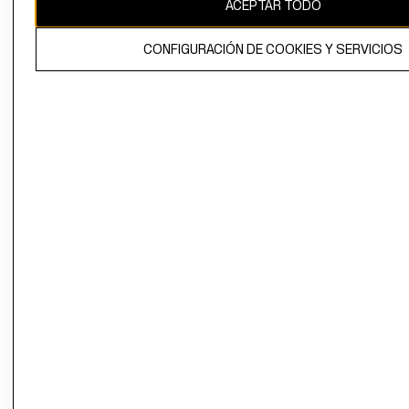
ACEPTAR TODO
CONFIGURACIÓN DE COOKIES Y SERVICIOS
El contenido de esta página web está protegido por copyright y es
propiedad de H&M Hennes & Mauritz AB.