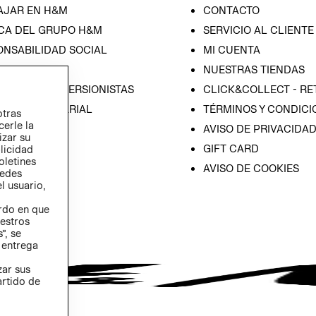
AJAR EN H&M
CONTACTO
CA DEL GRUPO H&M
SERVICIO AL CLIENTE
ONSABILIDAD SOCIAL
MI CUENTA
SA
NUESTRAS TIENDAS
IÓN CON INVERSIONISTAS
CLICK&COLLECT - RE
ICA EMPRESARIAL
TÉRMINOS Y CONDICI
otras
cerle la
AVISO DE PRIVACIDA
izar su
GIFT CARD
blicidad
oletines
AVISO DE COOKIES
redes
l usuario,
erdo en que
estros
”, se
 entrega
zar sus
artido de