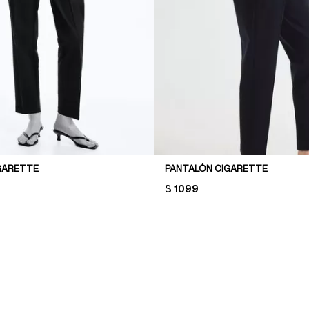
GARETTE
PANTALÓN CIGARETTE
PRICE:
$ 1099