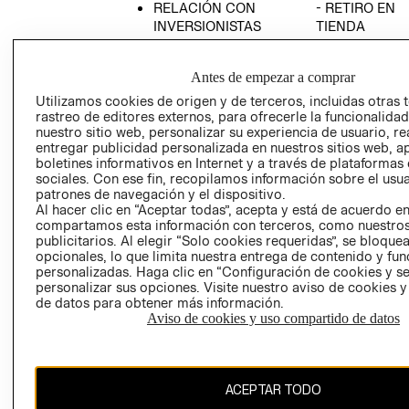
RELACIÓN CON
- RETIRO EN
INVERSIONISTAS
TIENDA
POLÍTICA
TÉRMINOS Y
EMPRESARIAL
CONDICIONE
Antes de empezar a comprar
AVISO DE
Utilizamos cookies de origen y de terceros, incluidas otras 
PRIVACIDAD
rastreo de editores externos, para ofrecerle la funcionalid
nuestro sitio web, personalizar su experiencia de usuario, rea
GIFT CARD
entregar publicidad personalizada en nuestros sitios web, a
boletines informativos en Internet y a través de plataformas
AVISO DE
sociales. Con ese fin, recopilamos información sobre el usua
COOKIES
patrones de navegación y el dispositivo.
Al hacer clic en “Aceptar todas”, acepta y está de acuerdo e
compartamos esta información con terceros, como nuestros
publicitarios. Al elegir “Solo cookies requeridas”, se bloque
opcionales, lo que limita nuestra entrega de contenido y fu
personalizadas. Haga clic en “Configuración de cookies y se
personalizar sus opciones. Visite nuestro aviso de cookies 
de datos para obtener más información.
Uruguay ($U)
Aviso de cookies y uso compartido de datos
CAMBIAR REGIÓN
ACEPTAR TODO