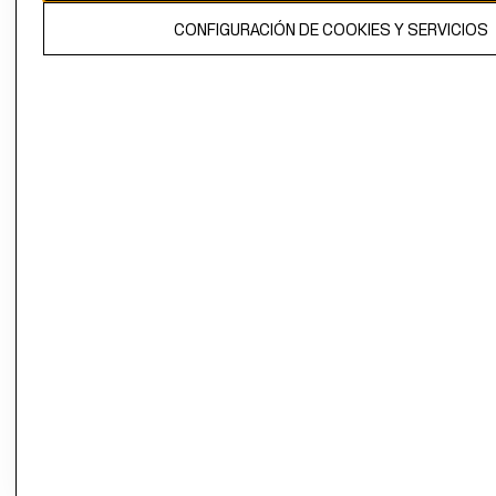
El contenido de esta página web está protegido por copyright y es
CONFIGURACIÓN DE COOKIES Y SERVICIOS
propiedad de H&M Hennes & Mauritz AB.