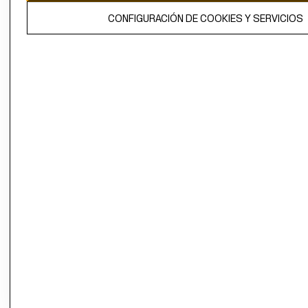
El contenido de esta página web está protegido por copyright y es
CONFIGURACIÓN DE COOKIES Y SERVICIOS
propiedad de H&M Hennes & Mauritz AB.