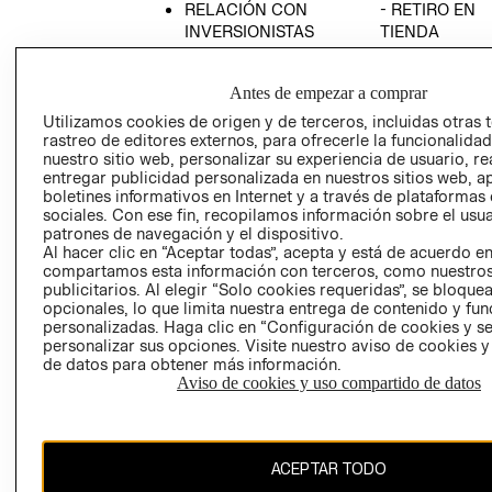
RELACIÓN CON
- RETIRO EN
INVERSIONISTAS
TIENDA
POLÍTICA
TÉRMINOS Y
EMPRESARIAL
CONDICIONE
Antes de empezar a comprar
AVISO DE
Utilizamos cookies de origen y de terceros, incluidas otras 
PRIVACIDAD
rastreo de editores externos, para ofrecerle la funcionalid
nuestro sitio web, personalizar su experiencia de usuario, rea
GIFT CARD
entregar publicidad personalizada en nuestros sitios web, a
boletines informativos en Internet y a través de plataformas
AVISO DE
sociales. Con ese fin, recopilamos información sobre el usua
COOKIES
patrones de navegación y el dispositivo.
Al hacer clic en “Aceptar todas”, acepta y está de acuerdo e
compartamos esta información con terceros, como nuestros
publicitarios. Al elegir “Solo cookies requeridas”, se bloque
opcionales, lo que limita nuestra entrega de contenido y fu
personalizadas. Haga clic en “Configuración de cookies y se
personalizar sus opciones. Visite nuestro aviso de cookies 
de datos para obtener más información.
Uruguay ($U)
Aviso de cookies y uso compartido de datos
CAMBIAR REGIÓN
ACEPTAR TODO