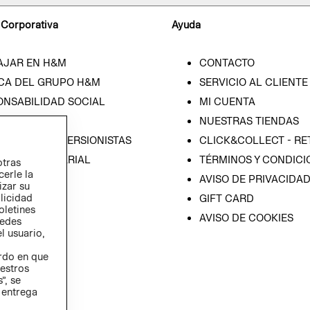
 Corporativa
Ayuda
AJAR EN H&M
CONTACTO
CA DEL GRUPO H&M
SERVICIO AL CLIENTE
ONSABILIDAD SOCIAL
MI CUENTA
SA
NUESTRAS TIENDAS
IÓN CON INVERSIONISTAS
CLICK&COLLECT - RE
ICA EMPRESARIAL
TÉRMINOS Y CONDICI
otras
cerle la
AVISO DE PRIVACIDA
izar su
blicidad
GIFT CARD
oletines
AVISO DE COOKIES
redes
l usuario,
erdo en que
estros
”, se
 entrega