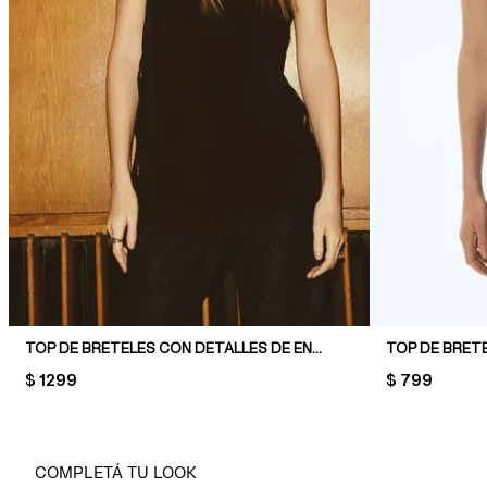
TOP DE BRETELES CON DETALLES DE ENCAJE
TOP DE BRETE
PRICE:
$ 1299
PRICE:
$ 799
COMPLETÁ TU LOOK