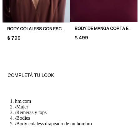
BODY DE MANGA CORTA EN MICROFIBRA
BODY COLALESS CON ESCOTE DRAPEADO EN V
PRICE:
$ 499
PRICE:
$ 799
COMPLETÁ TU LOOK
hm.com
/
Mujer
/
Remeras y tops
/
Bodies
/
Body colaless drapeado de un hombro