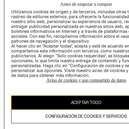
NUESTRAS
Antes de empezar a comprar
SOCIAL
TIENDAS
Utilizamos cookies de origen y de terceros, incluidas otras 
PRENSA
CLICK&COLL
rastreo de editores externos, para ofrecerle la funcionalid
RELACIÓN CON
- RETIRO EN
nuestro sitio web, personalizar su experiencia de usuario, rea
entregar publicidad personalizada en nuestros sitios web, a
INVERSIONISTAS
TIENDA
boletines informativos en Internet y a través de plataformas
POLÍTICA
TÉRMINOS Y
sociales. Con ese fin, recopilamos información sobre el usua
EMPRESARIAL
CONDICIONE
patrones de navegación y el dispositivo.
Al hacer clic en “Aceptar todas”, acepta y está de acuerdo e
AVISO DE
compartamos esta información con terceros, como nuestros
PRIVACIDAD
publicitarios. Al elegir “Solo cookies requeridas”, se bloque
opcionales, lo que limita nuestra entrega de contenido y fu
GIFT CARD
personalizadas. Haga clic en “Configuración de cookies y se
AVISO DE
personalizar sus opciones. Visite nuestro aviso de cookies 
de datos para obtener más información.
COOKIES
Aviso de cookies y uso compartido de datos
ACEPTAR TODO
Uruguay ($U)
CONFIGURACIÓN DE COOKIES Y SERVICIOS
CAMBIAR REGIÓN