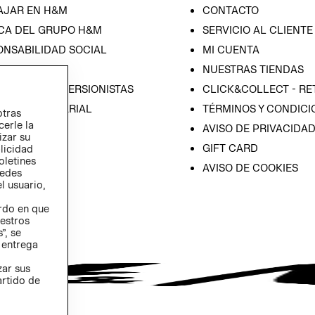
AJAR EN H&M
CONTACTO
CA DEL GRUPO H&M
SERVICIO AL CLIENTE
ONSABILIDAD SOCIAL
MI CUENTA
SA
NUESTRAS TIENDAS
IÓN CON INVERSIONISTAS
CLICK&COLLECT - RE
ICA EMPRESARIAL
TÉRMINOS Y CONDICI
otras
cerle la
AVISO DE PRIVACIDA
izar su
GIFT CARD
blicidad
oletines
AVISO DE COOKIES
redes
l usuario,
erdo en que
estros
”, se
 entrega
zar sus
artido de