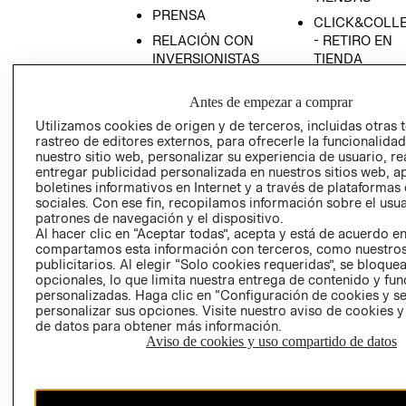
PRENSA
CLICK&COLL
RELACIÓN CON
- RETIRO EN
INVERSIONISTAS
TIENDA
POLÍTICA
TÉRMINOS Y
Antes de empezar a comprar
EMPRESARIAL
CONDICIONE
Utilizamos cookies de origen y de terceros, incluidas otras 
AVISO DE
rastreo de editores externos, para ofrecerle la funcionalid
PRIVACIDAD
nuestro sitio web, personalizar su experiencia de usuario, rea
GIFT CARD
entregar publicidad personalizada en nuestros sitios web, a
boletines informativos en Internet y a través de plataformas
AVISO DE
sociales. Con ese fin, recopilamos información sobre el usua
COOKIES
patrones de navegación y el dispositivo.
Al hacer clic en “Aceptar todas”, acepta y está de acuerdo e
compartamos esta información con terceros, como nuestros
publicitarios. Al elegir “Solo cookies requeridas”, se bloque
opcionales, lo que limita nuestra entrega de contenido y fu
personalizadas. Haga clic en “Configuración de cookies y se
personalizar sus opciones. Visite nuestro aviso de cookies 
de datos para obtener más información.
Uruguay ($U)
Aviso de cookies y uso compartido de datos
CAMBIAR REGIÓN