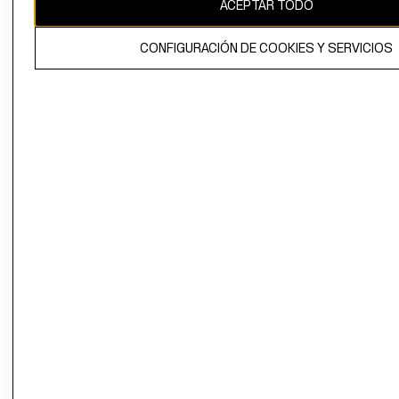
ACEPTAR TODO
CONFIGURACIÓN DE COOKIES Y SERVICIOS
El contenido de esta página web está protegido por copyright y es
propiedad de H&M Hennes & Mauritz AB.