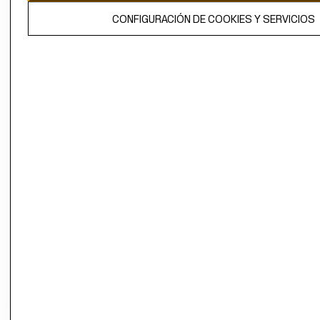
El contenido de esta página web está protegido por copyright y es
CONFIGURACIÓN DE COOKIES Y SERVICIOS
propiedad de H&M Hennes & Mauritz AB.