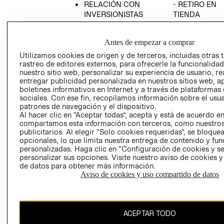
RELACIÓN CON
- RETIRO EN
INVERSIONISTAS
TIENDA
POLÍTICA
TÉRMINOS Y
EMPRESARIAL
CONDICIONE
Antes de empezar a comprar
AVISO DE
Utilizamos cookies de origen y de terceros, incluidas otras 
PRIVACIDAD
rastreo de editores externos, para ofrecerle la funcionalid
nuestro sitio web, personalizar su experiencia de usuario, rea
GIFT CARD
entregar publicidad personalizada en nuestros sitios web, a
boletines informativos en Internet y a través de plataformas
AVISO DE
sociales. Con ese fin, recopilamos información sobre el usua
COOKIES
patrones de navegación y el dispositivo.
Al hacer clic en “Aceptar todas”, acepta y está de acuerdo e
compartamos esta información con terceros, como nuestros
publicitarios. Al elegir “Solo cookies requeridas”, se bloque
opcionales, lo que limita nuestra entrega de contenido y fu
personalizadas. Haga clic en “Configuración de cookies y se
personalizar sus opciones. Visite nuestro aviso de cookies 
de datos para obtener más información.
Uruguay ($U)
Aviso de cookies y uso compartido de datos
CAMBIAR REGIÓN
ACEPTAR TODO