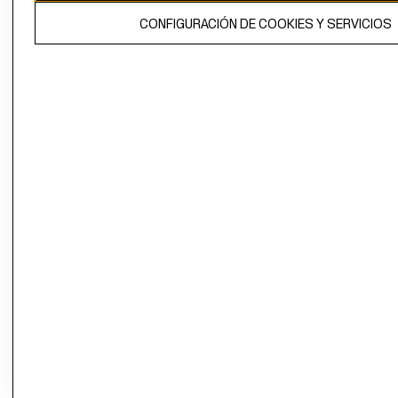
El contenido de esta página web está protegido por copyright y es
CONFIGURACIÓN DE COOKIES Y SERVICIOS
propiedad de H&M Hennes & Mauritz AB.