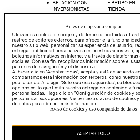
RELACIÓN CON
- RETIRO EN
INVERSIONISTAS
TIENDA
POLÍTICA
TÉRMINOS Y
EMPRESARIAL
CONDICIONE
Antes de empezar a comprar
AVISO DE
Utilizamos cookies de origen y de terceros, incluidas otras 
PRIVACIDAD
rastreo de editores externos, para ofrecerle la funcionalid
nuestro sitio web, personalizar su experiencia de usuario, rea
GIFT CARD
entregar publicidad personalizada en nuestros sitios web, a
boletines informativos en Internet y a través de plataformas
AVISO DE
sociales. Con ese fin, recopilamos información sobre el usua
COOKIES
patrones de navegación y el dispositivo.
Al hacer clic en “Aceptar todas”, acepta y está de acuerdo e
compartamos esta información con terceros, como nuestros
publicitarios. Al elegir “Solo cookies requeridas”, se bloque
opcionales, lo que limita nuestra entrega de contenido y fu
personalizadas. Haga clic en “Configuración de cookies y se
personalizar sus opciones. Visite nuestro aviso de cookies 
de datos para obtener más información.
Uruguay ($U)
Aviso de cookies y uso compartido de datos
CAMBIAR REGIÓN
ACEPTAR TODO