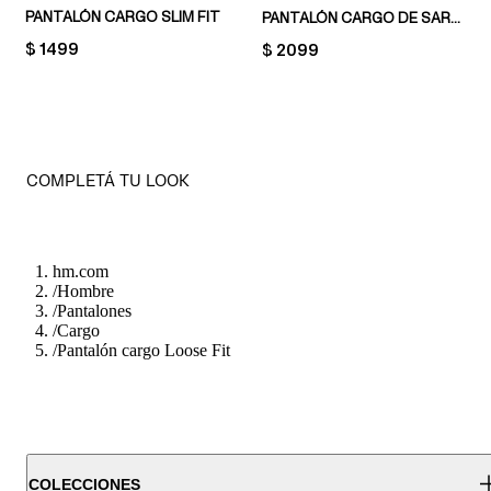
PANTALÓN CARGO SLIM FIT
PANTALÓN CARGO DE SARGA REGULAR FIT
PRICE:
$ 1499
PRICE:
$ 2099
COMPLETÁ TU LOOK
hm.com
/
Hombre
/
Pantalones
/
Cargo
/
Pantalón cargo Loose Fit
COLECCIONES