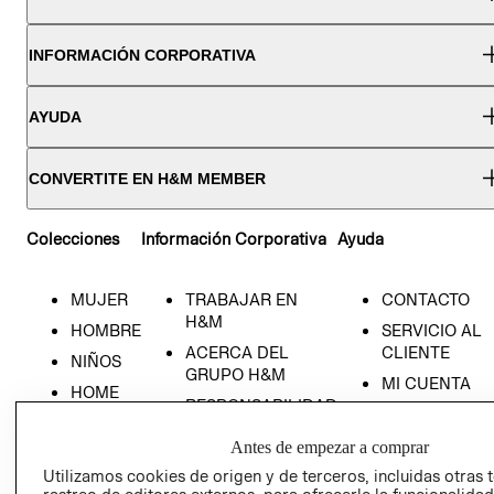
INFORMACIÓN CORPORATIVA
AYUDA
CONVERTITE EN H&M MEMBER
Colecciones
Información Corporativa
Ayuda
MUJER
TRABAJAR EN
CONTACTO
H&M
HOMBRE
SERVICIO AL
ACERCA DEL
CLIENTE
NIÑOS
GRUPO H&M
MI CUENTA
HOME
RESPONSABILIDAD
NUESTRAS
SOCIAL
TIENDAS
Antes de empezar a comprar
PRENSA
CLICK&COLL
Utilizamos cookies de origen y de terceros, incluidas otras 
RELACIÓN CON
- RETIRO EN