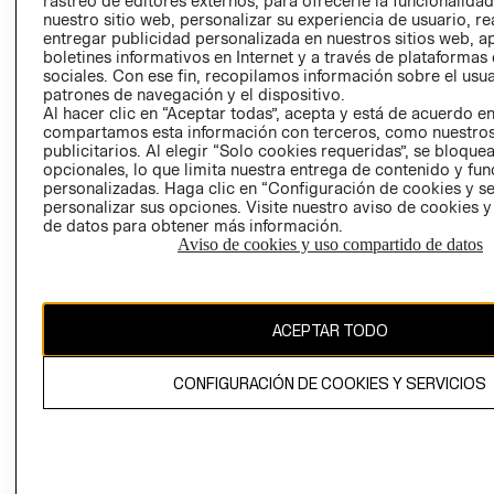
rastreo de editores externos, para ofrecerle la funcionalid
INVERSIONISTAS
TIENDA
nuestro sitio web, personalizar su experiencia de usuario, rea
entregar publicidad personalizada en nuestros sitios web, a
POLÍTICA
TÉRMINOS Y
boletines informativos en Internet y a través de plataformas
EMPRESARIAL
CONDICIONE
sociales. Con ese fin, recopilamos información sobre el usua
patrones de navegación y el dispositivo.
AVISO DE
Al hacer clic en “Aceptar todas”, acepta y está de acuerdo e
PRIVACIDAD
compartamos esta información con terceros, como nuestros
publicitarios. Al elegir “Solo cookies requeridas”, se bloque
GIFT CARD
opcionales, lo que limita nuestra entrega de contenido y fu
AVISO DE
personalizadas. Haga clic en “Configuración de cookies y se
COOKIES
personalizar sus opciones. Visite nuestro aviso de cookies 
de datos para obtener más información.
Aviso de cookies y uso compartido de datos
ACEPTAR TODO
Uruguay ($U)
CONFIGURACIÓN DE COOKIES Y SERVICIOS
CAMBIAR REGIÓN