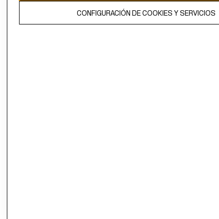
El contenido de esta página web está protegido por copyright y es
CONFIGURACIÓN DE COOKIES Y SERVICIOS
propiedad de H&M Hennes & Mauritz AB.