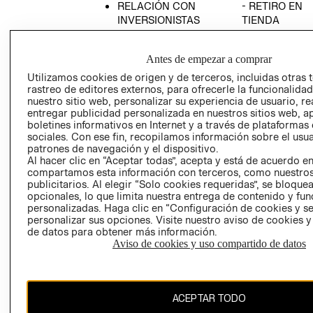
RELACIÓN CON
- RETIRO EN
INVERSIONISTAS
TIENDA
POLÍTICA
TÉRMINOS Y
EMPRESARIAL
CONDICIONE
Antes de empezar a comprar
AVISO DE
Utilizamos cookies de origen y de terceros, incluidas otras 
PRIVACIDAD
rastreo de editores externos, para ofrecerle la funcionalid
nuestro sitio web, personalizar su experiencia de usuario, rea
GIFT CARD
entregar publicidad personalizada en nuestros sitios web, a
boletines informativos en Internet y a través de plataformas
AVISO DE
sociales. Con ese fin, recopilamos información sobre el usua
COOKIES
patrones de navegación y el dispositivo.
Al hacer clic en “Aceptar todas”, acepta y está de acuerdo e
compartamos esta información con terceros, como nuestros
publicitarios. Al elegir “Solo cookies requeridas”, se bloque
opcionales, lo que limita nuestra entrega de contenido y fu
personalizadas. Haga clic en “Configuración de cookies y se
personalizar sus opciones. Visite nuestro aviso de cookies 
de datos para obtener más información.
Uruguay ($U)
Aviso de cookies y uso compartido de datos
CAMBIAR REGIÓN
ACEPTAR TODO