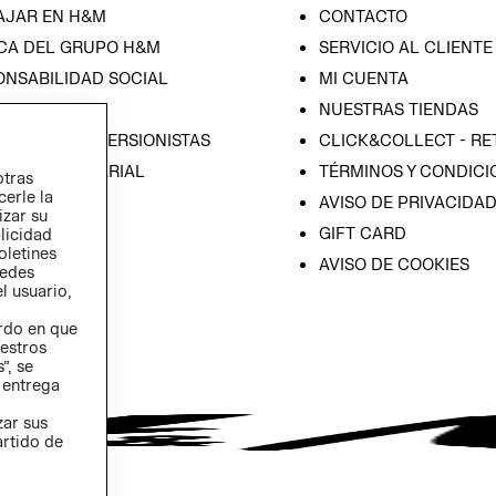
AJAR EN H&M
CONTACTO
CA DEL GRUPO H&M
SERVICIO AL CLIENTE
ONSABILIDAD SOCIAL
MI CUENTA
SA
NUESTRAS TIENDAS
IÓN CON INVERSIONISTAS
CLICK&COLLECT - RE
ICA EMPRESARIAL
TÉRMINOS Y CONDICI
otras
cerle la
AVISO DE PRIVACIDA
izar su
GIFT CARD
blicidad
oletines
AVISO DE COOKIES
redes
l usuario,
erdo en que
estros
”, se
 entrega
zar sus
artido de