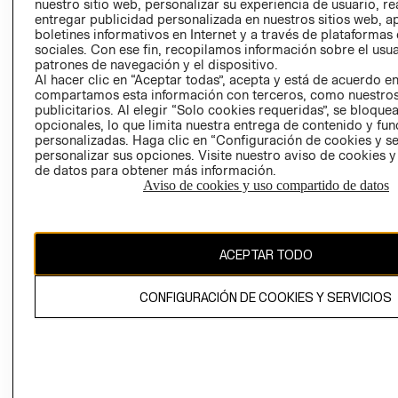
nuestro sitio web, personalizar su experiencia de usuario, rea
entregar publicidad personalizada en nuestros sitios web, a
POLÍTICA
TÉRMINOS Y
boletines informativos en Internet y a través de plataformas
EMPRESARIAL
CONDICIONE
sociales. Con ese fin, recopilamos información sobre el usua
patrones de navegación y el dispositivo.
AVISO DE
Al hacer clic en “Aceptar todas”, acepta y está de acuerdo e
PRIVACIDAD
compartamos esta información con terceros, como nuestros
GIFT CARD
publicitarios. Al elegir “Solo cookies requeridas”, se bloque
opcionales, lo que limita nuestra entrega de contenido y fu
AVISO DE
personalizadas. Haga clic en “Configuración de cookies y se
COOKIES
personalizar sus opciones. Visite nuestro aviso de cookies 
de datos para obtener más información.
Aviso de cookies y uso compartido de datos
ACEPTAR TODO
Uruguay ($U)
CONFIGURACIÓN DE COOKIES Y SERVICIOS
CAMBIAR REGIÓN
El contenido de esta página web está protegido por copyright y es