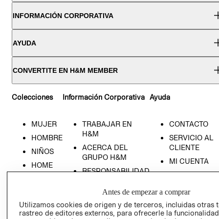
INFORMACIÓN CORPORATIVA
AYUDA
CONVERTITE EN H&M MEMBER
Colecciones
Información Corporativa
Ayuda
MUJER
TRABAJAR EN
CONTACTO
H&M
HOMBRE
SERVICIO AL
ACERCA DEL
CLIENTE
NIÑOS
GRUPO H&M
MI CUENTA
HOME
RESPONSABILIDAD
NUESTRAS
SOCIAL
TIENDAS
Antes de empezar a comprar
PRENSA
CLICK&COLL
Utilizamos cookies de origen y de terceros, incluidas otras 
RELACIÓN CON
- RETIRO EN
rastreo de editores externos, para ofrecerle la funcionalid
INVERSIONISTAS
TIENDA