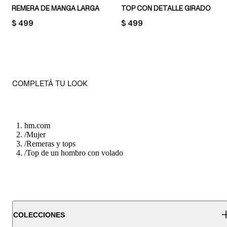
REMERA DE MANGA LARGA
TOP CON DETALLE GIRADO
PRICE:
$ 499
PRICE:
$ 499
COMPLETÁ TU LOOK
hm.com
/
Mujer
/
Remeras y tops
/
Top de un hombro con volado
COLECCIONES