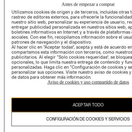
NUESTRAS
Antes de empezar a comprar
SOCIAL
TIENDAS
Utilizamos cookies de origen y de terceros, incluidas otras 
PRENSA
CLICK&COLL
rastreo de editores externos, para ofrecerle la funcionalid
RELACIÓN CON
- RETIRO EN
nuestro sitio web, personalizar su experiencia de usuario, rea
entregar publicidad personalizada en nuestros sitios web, a
INVERSIONISTAS
TIENDA
boletines informativos en Internet y a través de plataformas
POLÍTICA
TÉRMINOS Y
sociales. Con ese fin, recopilamos información sobre el usua
EMPRESARIAL
CONDICIONE
patrones de navegación y el dispositivo.
Al hacer clic en “Aceptar todas”, acepta y está de acuerdo e
AVISO DE
compartamos esta información con terceros, como nuestros
PRIVACIDAD
publicitarios. Al elegir “Solo cookies requeridas”, se bloque
opcionales, lo que limita nuestra entrega de contenido y fu
GIFT CARD
personalizadas. Haga clic en “Configuración de cookies y se
AVISO DE
personalizar sus opciones. Visite nuestro aviso de cookies 
de datos para obtener más información.
COOKIES
Aviso de cookies y uso compartido de datos
ACEPTAR TODO
Uruguay ($U)
CONFIGURACIÓN DE COOKIES Y SERVICIOS
CAMBIAR REGIÓN