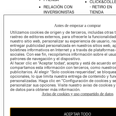
CLICK&COLL
RELACIÓN CON
- RETIRO EN
INVERSIONISTAS
TIENDA
POLÍTICA
TÉRMINOS Y
EMPRESARIAL
CONDICIONE
Antes de empezar a comprar
AVISO DE
Utilizamos cookies de origen y de terceros, incluidas otras 
rastreo de editores externos, para ofrecerle la funcionalid
PRIVACIDAD
nuestro sitio web, personalizar su experiencia de usuario, rea
GIFT CARD
entregar publicidad personalizada en nuestros sitios web, a
boletines informativos en Internet y a través de plataformas
AVISO DE
sociales. Con ese fin, recopilamos información sobre el usua
COOKIES
patrones de navegación y el dispositivo.
Al hacer clic en “Aceptar todas”, acepta y está de acuerdo e
compartamos esta información con terceros, como nuestros
publicitarios. Al elegir “Solo cookies requeridas”, se bloque
opcionales, lo que limita nuestra entrega de contenido y fu
personalizadas. Haga clic en “Configuración de cookies y se
personalizar sus opciones. Visite nuestro aviso de cookies 
de datos para obtener más información.
Uruguay ($U)
Aviso de cookies y uso compartido de datos
CAMBIAR REGIÓN
ACEPTAR TODO