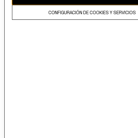
El contenido de esta página web está protegido por copyright y es
CONFIGURACIÓN DE COOKIES Y SERVICIOS
propiedad de H&M Hennes & Mauritz AB.