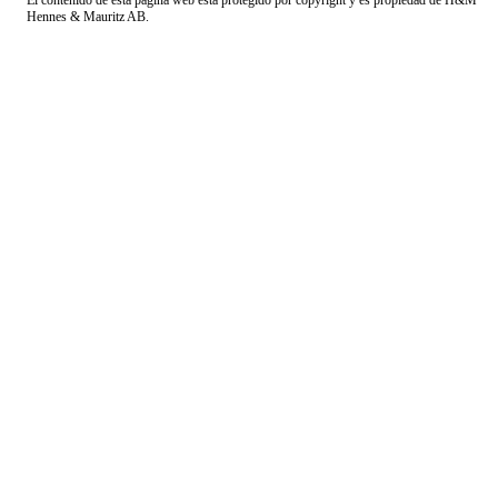
El contenido de esta página web está protegido por copyright y es propiedad de H&M
Hennes & Mauritz AB.