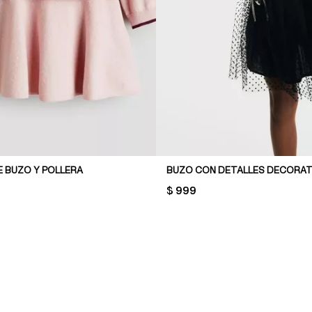
 BUZO Y POLLERA
BUZO CON DETALLES DECORAT
PRICE:
$ 999