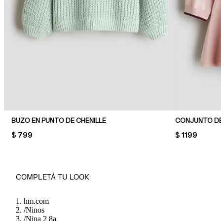
BUZO EN PUNTO DE CHENILLE
CONJUNTO DE
PRICE:
$ 799
PRICE:
$ 1199
COMPLETÁ TU LOOK
hm.com
/
Ninos
/
Nina 2 8a