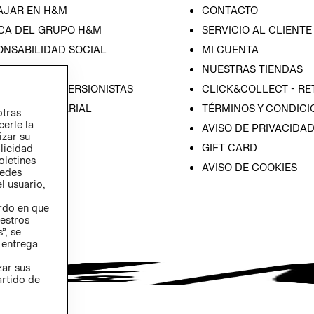
AJAR EN H&M
CONTACTO
CA DEL GRUPO H&M
SERVICIO AL CLIENTE
ONSABILIDAD SOCIAL
MI CUENTA
SA
NUESTRAS TIENDAS
IÓN CON INVERSIONISTAS
CLICK&COLLECT - RE
ICA EMPRESARIAL
TÉRMINOS Y CONDICI
otras
cerle la
AVISO DE PRIVACIDA
izar su
GIFT CARD
blicidad
oletines
AVISO DE COOKIES
redes
l usuario,
erdo en que
estros
”, se
 entrega
zar sus
artido de