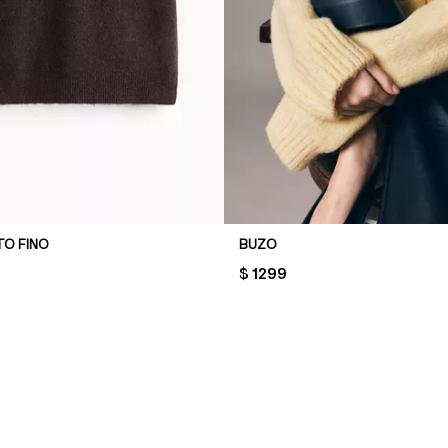
TO FINO
BUZO
PRICE:
$ 1299