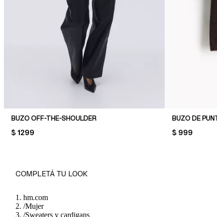
BUZO OFF-THE-SHOULDER
BUZO DE PUN
PRICE:
$ 1299
PRICE:
$ 999
COMPLETÁ TU LOOK
hm.com
/
Mujer
/
Sweaters y cardigans