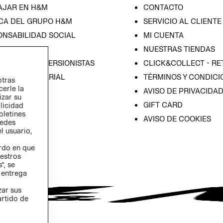
AJAR EN H&M
CONTACTO
CA DEL GRUPO H&M
SERVICIO AL CLIENTE
ONSABILIDAD SOCIAL
MI CUENTA
SA
NUESTRAS TIENDAS
IÓN CON INVERSIONISTAS
CLICK&COLLECT - RE
ICA EMPRESARIAL
TÉRMINOS Y CONDICI
otras
cerle la
AVISO DE PRIVACIDA
izar su
GIFT CARD
blicidad
oletines
AVISO DE COOKIES
redes
l usuario,
erdo en que
estros
”, se
 entrega
zar sus
artido de