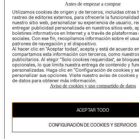
NUESTRAS
Antes de empezar a comprar
SOCIAL
TIENDAS
Utilizamos cookies de origen y de terceros, incluidas otras 
PRENSA
CLICK&COLL
rastreo de editores externos, para ofrecerle la funcionalid
RELACIÓN CON
- RETIRO EN
nuestro sitio web, personalizar su experiencia de usuario, rea
entregar publicidad personalizada en nuestros sitios web, a
INVERSIONISTAS
TIENDA
boletines informativos en Internet y a través de plataformas
POLÍTICA
TÉRMINOS Y
sociales. Con ese fin, recopilamos información sobre el usua
EMPRESARIAL
CONDICIONE
patrones de navegación y el dispositivo.
Al hacer clic en “Aceptar todas”, acepta y está de acuerdo e
AVISO DE
compartamos esta información con terceros, como nuestros
PRIVACIDAD
publicitarios. Al elegir “Solo cookies requeridas”, se bloque
opcionales, lo que limita nuestra entrega de contenido y fu
GIFT CARD
personalizadas. Haga clic en “Configuración de cookies y se
personalizar sus opciones. Visite nuestro aviso de cookies 
AVISO DE
de datos para obtener más información.
COOKIES
Aviso de cookies y uso compartido de datos
ACEPTAR TODO
Uruguay ($U)
CONFIGURACIÓN DE COOKIES Y SERVICIOS
CAMBIAR REGIÓN