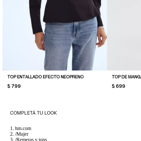
TOP ENTALLADO EFECTO NEOPRENO
TOP DE MANG
PRICE:
$ 799
PRICE:
$ 699
COMPLETÁ TU LOOK
hm.com
/
Mujer
/
Remeras y tops