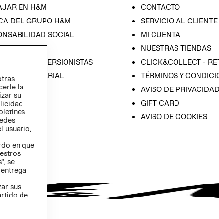
AJAR EN H&M
CONTACTO
CA DEL GRUPO H&M
SERVICIO AL CLIENTE
ONSABILIDAD SOCIAL
MI CUENTA
SA
NUESTRAS TIENDAS
IÓN CON INVERSIONISTAS
CLICK&COLLECT - RE
ICA EMPRESARIAL
TÉRMINOS Y CONDICI
otras
cerle la
AVISO DE PRIVACIDA
izar su
GIFT CARD
blicidad
oletines
AVISO DE COOKIES
redes
l usuario,
erdo en que
estros
”, se
 entrega
zar sus
artido de