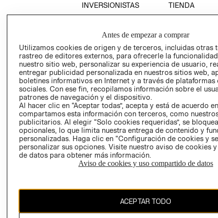
INVERSIONISTAS
TIENDA
POLÍTICA
TÉRMINOS Y
EMPRESARIAL
CONDICIONE
Antes de empezar a comprar
AVISO DE
Utilizamos cookies de origen y de terceros, incluidas otras 
PRIVACIDAD
rastreo de editores externos, para ofrecerle la funcionalid
nuestro sitio web, personalizar su experiencia de usuario, rea
GIFT CARD
entregar publicidad personalizada en nuestros sitios web, a
AVISO DE
boletines informativos en Internet y a través de plataformas
sociales. Con ese fin, recopilamos información sobre el usua
COOKIES
patrones de navegación y el dispositivo.
Al hacer clic en “Aceptar todas”, acepta y está de acuerdo e
compartamos esta información con terceros, como nuestros
publicitarios. Al elegir “Solo cookies requeridas”, se bloque
opcionales, lo que limita nuestra entrega de contenido y fu
personalizadas. Haga clic en “Configuración de cookies y se
personalizar sus opciones. Visite nuestro aviso de cookies 
de datos para obtener más información.
Uruguay ($U)
Aviso de cookies y uso compartido de datos
CAMBIAR REGIÓN
ACEPTAR TODO
El contenido de esta página web está protegido por copyright y es