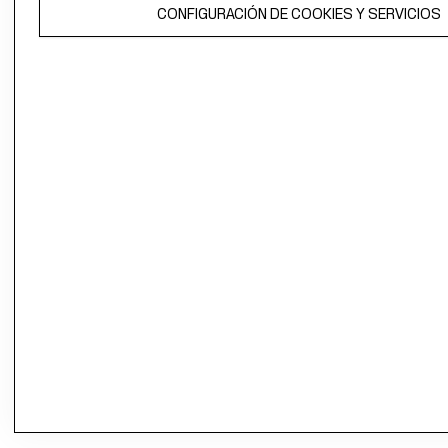
CONFIGURACIÓN DE COOKIES Y SERVICIOS
propiedad de H&M Hennes & Mauritz AB.