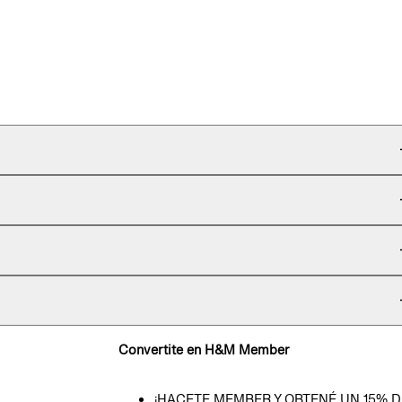
Convertite en H&M Member
¡HACETE MEMBER Y OBTENÉ UN 15% D