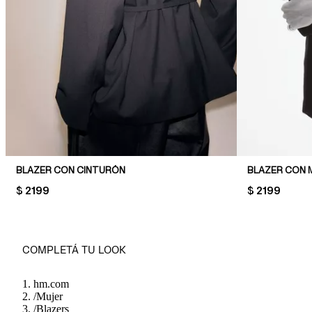
BLAZER CON CINTURÓN
BLAZER CON
PRICE:
$ 2199
PRICE:
$ 2199
COMPLETÁ TU LOOK
hm.com
/
Mujer
/
Blazers