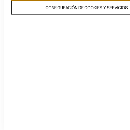
El contenido de esta página web está protegido por copyright y es
CONFIGURACIÓN DE COOKIES Y SERVICIOS
propiedad de H&M Hennes & Mauritz AB.