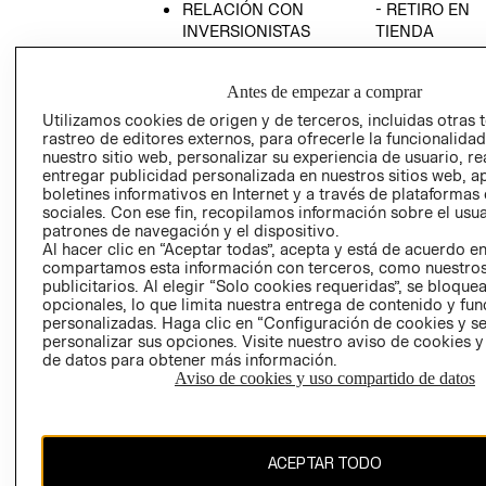
RELACIÓN CON
- RETIRO EN
INVERSIONISTAS
TIENDA
POLÍTICA
TÉRMINOS Y
EMPRESARIAL
CONDICIONE
Antes de empezar a comprar
AVISO DE
Utilizamos cookies de origen y de terceros, incluidas otras 
PRIVACIDAD
rastreo de editores externos, para ofrecerle la funcionalid
nuestro sitio web, personalizar su experiencia de usuario, rea
GIFT CARD
entregar publicidad personalizada en nuestros sitios web, a
boletines informativos en Internet y a través de plataformas
AVISO DE
sociales. Con ese fin, recopilamos información sobre el usua
COOKIES
patrones de navegación y el dispositivo.
Al hacer clic en “Aceptar todas”, acepta y está de acuerdo e
compartamos esta información con terceros, como nuestros
publicitarios. Al elegir “Solo cookies requeridas”, se bloque
opcionales, lo que limita nuestra entrega de contenido y fu
personalizadas. Haga clic en “Configuración de cookies y se
personalizar sus opciones. Visite nuestro aviso de cookies 
de datos para obtener más información.
Uruguay ($U)
Aviso de cookies y uso compartido de datos
CAMBIAR REGIÓN
ACEPTAR TODO