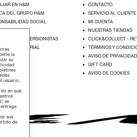
AJAR EN H&M
CONTACTO
CA DEL GRUPO H&M
SERVICIO AL CLIENTE
ONSABILIDAD SOCIAL
MI CUENTA
SA
NUESTRAS TIENDAS
IÓN CON INVERSIONISTAS
CLICK&COLLECT - RE
ICA EMPRESARIAL
TÉRMINOS Y CONDICI
otras
cerle la
AVISO DE PRIVACIDA
izar su
GIFT CARD
blicidad
oletines
AVISO DE COOKIES
redes
l usuario,
erdo en que
estros
”, se
 entrega
zar sus
artido de