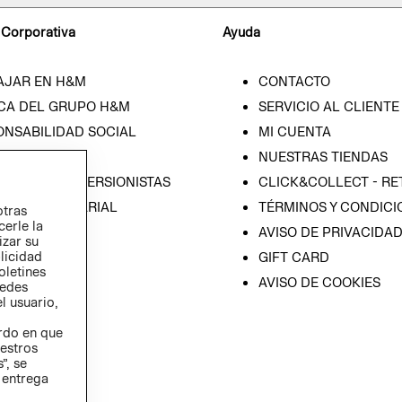
 Corporativa
Ayuda
AJAR EN H&M
CONTACTO
CA DEL GRUPO H&M
SERVICIO AL CLIENTE
ONSABILIDAD SOCIAL
MI CUENTA
SA
NUESTRAS TIENDAS
IÓN CON INVERSIONISTAS
CLICK&COLLECT - RE
ICA EMPRESARIAL
TÉRMINOS Y CONDICI
otras
cerle la
AVISO DE PRIVACIDA
izar su
blicidad
GIFT CARD
oletines
AVISO DE COOKIES
redes
l usuario,
erdo en que
estros
”, se
 entrega