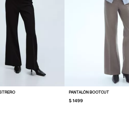
ASTRERO
PANTALÓN BOOTCUT
PRICE:
$ 1499