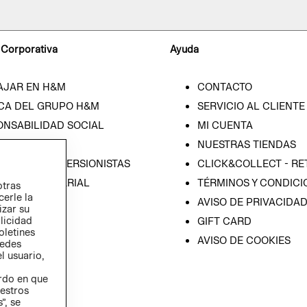
 Corporativa
Ayuda
AJAR EN H&M
CONTACTO
CA DEL GRUPO H&M
SERVICIO AL CLIENTE
ONSABILIDAD SOCIAL
MI CUENTA
SA
NUESTRAS TIENDAS
IÓN CON INVERSIONISTAS
CLICK&COLLECT - RE
ICA EMPRESARIAL
TÉRMINOS Y CONDICI
otras
cerle la
AVISO DE PRIVACIDA
izar su
blicidad
GIFT CARD
oletines
AVISO DE COOKIES
redes
l usuario,
erdo en que
estros
”, se