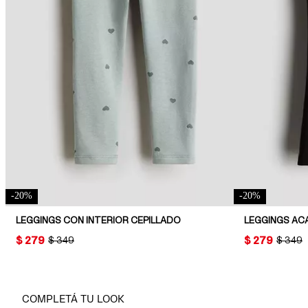
-
20
%
-
20
%
LEGGINGS CON INTERIOR CEPILLADO
LEGGINGS A
PRICE:
$ 279
PRICE:
$ 279
ORIGINAL PRICE:
$ 349
ORIGIN
$ 349
COMPLETÁ TU LOOK