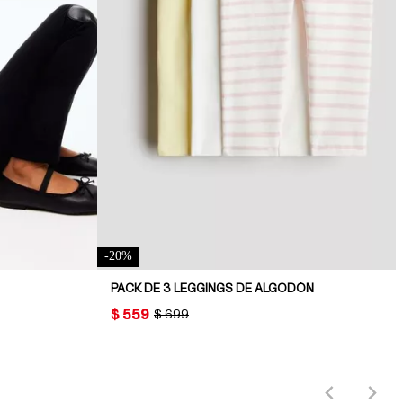
-
20
%
PACK DE 3 LEGGINGS DE ALGODÓN
PRICE:
$ 559
ORIGINAL PRICE:
$ 699