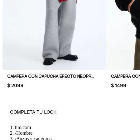
CAMPERA CON CAPUCHA EFECTO NEOPRENO LOOSE FIT
CAMPERA CON
PRICE:
$ 2099
PRICE:
$ 1499
COMPLETÁ TU LOOK
hm.com
/
Hombre
/
Buzos y canguros