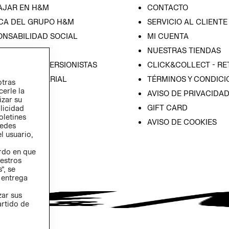
AJAR EN H&M
CONTACTO
CA DEL GRUPO H&M
SERVICIO AL CLIENTE
ONSABILIDAD SOCIAL
MI CUENTA
SA
NUESTRAS TIENDAS
IÓN CON INVERSIONISTAS
CLICK&COLLECT - RE
ICA EMPRESARIAL
TÉRMINOS Y CONDICI
otras
cerle la
AVISO DE PRIVACIDA
izar su
GIFT CARD
blicidad
oletines
AVISO DE COOKIES
redes
l usuario,
erdo en que
estros
”, se
 entrega
zar sus
artido de