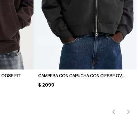
LOOSE FIT
CAMPERA CON CAPUCHA CON CIERRE OVERSIZED FIT
PRICE:
$ 2099