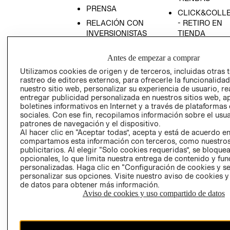
PRENSA
CLICK&COLL
RELACIÓN CON
- RETIRO EN
INVERSIONISTAS
TIENDA
POLÍTICA
TÉRMINOS Y
Antes de empezar a comprar
EMPRESARIAL
CONDICIONE
Utilizamos cookies de origen y de terceros, incluidas otras 
AVISO DE
rastreo de editores externos, para ofrecerle la funcionalid
PRIVACIDAD
nuestro sitio web, personalizar su experiencia de usuario, rea
GIFT CARD
entregar publicidad personalizada en nuestros sitios web, a
boletines informativos en Internet y a través de plataformas
AVISO DE
sociales. Con ese fin, recopilamos información sobre el usua
COOKIES
patrones de navegación y el dispositivo.
Al hacer clic en “Aceptar todas”, acepta y está de acuerdo e
compartamos esta información con terceros, como nuestros
publicitarios. Al elegir “Solo cookies requeridas”, se bloque
opcionales, lo que limita nuestra entrega de contenido y fu
personalizadas. Haga clic en “Configuración de cookies y se
personalizar sus opciones. Visite nuestro aviso de cookies 
de datos para obtener más información.
Uruguay ($U)
Aviso de cookies y uso compartido de datos
CAMBIAR REGIÓN