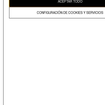
ACEPTAR TODO
CONFIGURACIÓN DE COOKIES Y SERVICIOS
El contenido de esta página web está protegido por copyright y es
propiedad de H&M Hennes & Mauritz AB.