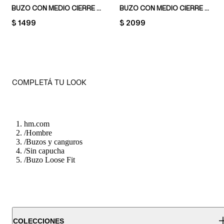
BUZO CON MEDIO CIERRE REGULAR FIT
BUZO CON MEDIO CIERRE RELAXED FIT
PRICE:
$ 1499
PRICE:
$ 2099
COMPLETÁ TU LOOK
hm.com
/
Hombre
/
Buzos y canguros
/
Sin capucha
/
Buzo Loose Fit
COLECCIONES