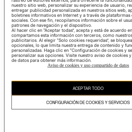
rastreo de editores externos, para ofrecerle la funcionalid
INVERSIONISTAS
TIENDA
nuestro sitio web, personalizar su experiencia de usuario, rea
entregar publicidad personalizada en nuestros sitios web, a
POLÍTICA
TÉRMINOS Y
boletines informativos en Internet y a través de plataformas
EMPRESARIAL
CONDICIONE
sociales. Con ese fin, recopilamos información sobre el usua
patrones de navegación y el dispositivo.
AVISO DE
Al hacer clic en “Aceptar todas”, acepta y está de acuerdo e
PRIVACIDAD
compartamos esta información con terceros, como nuestros
publicitarios. Al elegir “Solo cookies requeridas”, se bloque
GIFT CARD
opcionales, lo que limita nuestra entrega de contenido y fu
AVISO DE
personalizadas. Haga clic en “Configuración de cookies y se
COOKIES
personalizar sus opciones. Visite nuestro aviso de cookies 
de datos para obtener más información.
Aviso de cookies y uso compartido de datos
ACEPTAR TODO
Uruguay ($U)
CONFIGURACIÓN DE COOKIES Y SERVICIOS
CAMBIAR REGIÓN