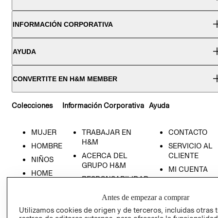
INFORMACIÓN CORPORATIVA
AYUDA
CONVERTITE EN H&M MEMBER
Colecciones
Información Corporativa
Ayuda
MUJER
TRABAJAR EN
CONTACTO
H&M
HOMBRE
SERVICIO AL
ACERCA DEL
CLIENTE
NIÑOS
GRUPO H&M
MI CUENTA
HOME
RESPONSABILIDAD
NUESTRAS
SOCIAL
TIENDAS
Antes de empezar a comprar
PRENSA
CLICK&COLL
Utilizamos cookies de origen y de terceros, incluidas otras 
RELACIÓN CON
- RETIRO EN