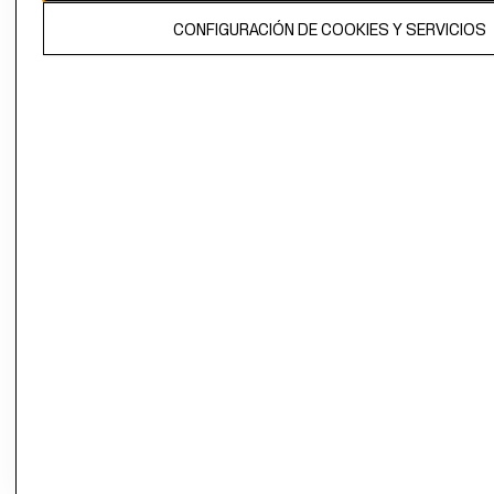
El contenido de esta página web está protegido por copyright y es
CONFIGURACIÓN DE COOKIES Y SERVICIOS
propiedad de H&M Hennes & Mauritz AB.