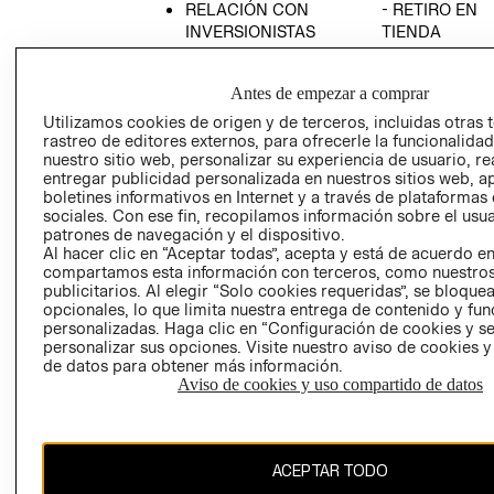
RELACIÓN CON
- RETIRO EN
INVERSIONISTAS
TIENDA
POLÍTICA
TÉRMINOS Y
EMPRESARIAL
CONDICIONE
Antes de empezar a comprar
AVISO DE
Utilizamos cookies de origen y de terceros, incluidas otras 
PRIVACIDAD
rastreo de editores externos, para ofrecerle la funcionalid
nuestro sitio web, personalizar su experiencia de usuario, rea
GIFT CARD
entregar publicidad personalizada en nuestros sitios web, a
boletines informativos en Internet y a través de plataformas
AVISO DE
sociales. Con ese fin, recopilamos información sobre el usua
COOKIES
patrones de navegación y el dispositivo.
Al hacer clic en “Aceptar todas”, acepta y está de acuerdo e
compartamos esta información con terceros, como nuestros
publicitarios. Al elegir “Solo cookies requeridas”, se bloque
opcionales, lo que limita nuestra entrega de contenido y fu
personalizadas. Haga clic en “Configuración de cookies y se
personalizar sus opciones. Visite nuestro aviso de cookies 
de datos para obtener más información.
Uruguay ($U)
Aviso de cookies y uso compartido de datos
CAMBIAR REGIÓN
ACEPTAR TODO