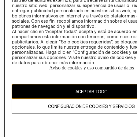
rastreo de editores externos, para ofrecerle la funcionalid
INVERSIONISTAS
TIENDA
nuestro sitio web, personalizar su experiencia de usuario, rea
entregar publicidad personalizada en nuestros sitios web, a
POLÍTICA
TÉRMINOS Y
boletines informativos en Internet y a través de plataformas
EMPRESARIAL
CONDICIONE
sociales. Con ese fin, recopilamos información sobre el usua
patrones de navegación y el dispositivo.
AVISO DE
Al hacer clic en “Aceptar todas”, acepta y está de acuerdo e
PRIVACIDAD
compartamos esta información con terceros, como nuestros
publicitarios. Al elegir “Solo cookies requeridas”, se bloque
GIFT CARD
opcionales, lo que limita nuestra entrega de contenido y fu
AVISO DE
personalizadas. Haga clic en “Configuración de cookies y se
COOKIES
personalizar sus opciones. Visite nuestro aviso de cookies 
de datos para obtener más información.
Aviso de cookies y uso compartido de datos
ACEPTAR TODO
Uruguay ($U)
CONFIGURACIÓN DE COOKIES Y SERVICIOS
CAMBIAR REGIÓN