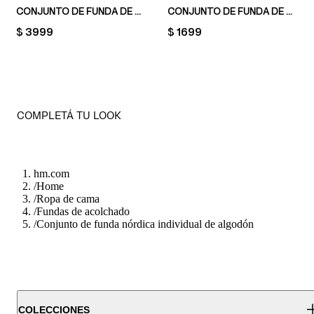
CONJUNTO DE FUNDA DE ACOLCHADO DOBLE DE MUSELINA
CONJUNTO DE FUNDA DE ACOLCHADO DE UNA PLAZA
PRICE:
$ 3999
PRICE:
$ 1699
COMPLETÁ TU LOOK
hm.com
/
Home
/
Ropa de cama
/
Fundas de acolchado
/
Conjunto de funda nórdica individual de algodón
COLECCIONES