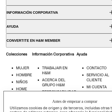
INFORMACIÓN CORPORATIVA
AYUDA
CONVERTITE EN H&M MEMBER
Colecciones
Información Corporativa
Ayuda
MUJER
TRABAJAR EN
CONTACTO
H&M
HOMBRE
SERVICIO AL
ACERCA DEL
CLIENTE
NIÑOS
GRUPO H&M
MI CUENTA
HOME
RESPONSABILIDAD
NUESTRAS
SOCIAL
TIENDAS
Antes de empezar a comprar
PRENSA
CLICK&COLL
Utilizamos cookies de origen y de terceros, incluidas otras 
RELACIÓN CON
- RETIRO EN