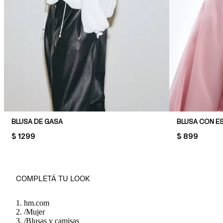
BLUSA DE GASA
BLUSA CON E
PRICE:
$ 1299
PRICE:
$ 899
COMPLETÁ TU LOOK
hm.com
/
Mujer
/
Blusas y camisas