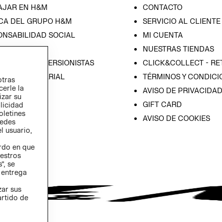
AJAR EN H&M
CONTACTO
CA DEL GRUPO H&M
SERVICIO AL CLIENTE
ONSABILIDAD SOCIAL
MI CUENTA
SA
NUESTRAS TIENDAS
IÓN CON INVERSIONISTAS
CLICK&COLLECT - RE
ICA EMPRESARIAL
TÉRMINOS Y CONDICI
otras
cerle la
AVISO DE PRIVACIDA
izar su
GIFT CARD
blicidad
oletines
AVISO DE COOKIES
redes
l usuario,
erdo en que
estros
”, se
 entrega
zar sus
artido de