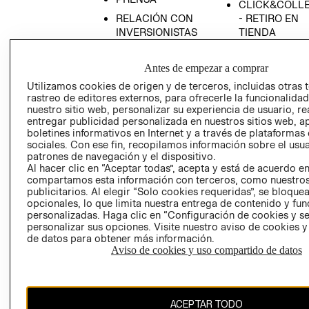
CLICK&COLL
RELACIÓN CON
- RETIRO EN
INVERSIONISTAS
TIENDA
POLÍTICA
TÉRMINOS Y
EMPRESARIAL
CONDICIONE
Antes de empezar a comprar
AVISO DE
Utilizamos cookies de origen y de terceros, incluidas otras 
rastreo de editores externos, para ofrecerle la funcionalid
PRIVACIDAD
nuestro sitio web, personalizar su experiencia de usuario, rea
GIFT CARD
entregar publicidad personalizada en nuestros sitios web, a
boletines informativos en Internet y a través de plataformas
AVISO DE
sociales. Con ese fin, recopilamos información sobre el usua
COOKIES
patrones de navegación y el dispositivo.
Al hacer clic en “Aceptar todas”, acepta y está de acuerdo e
compartamos esta información con terceros, como nuestros
publicitarios. Al elegir “Solo cookies requeridas”, se bloque
opcionales, lo que limita nuestra entrega de contenido y fu
personalizadas. Haga clic en “Configuración de cookies y se
personalizar sus opciones. Visite nuestro aviso de cookies 
de datos para obtener más información.
Uruguay ($U)
Aviso de cookies y uso compartido de datos
CAMBIAR REGIÓN
ACEPTAR TODO