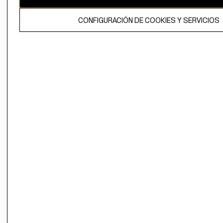
El contenido de esta página web está protegido por copyright y es
CONFIGURACIÓN DE COOKIES Y SERVICIOS
propiedad de H&M Hennes & Mauritz AB.